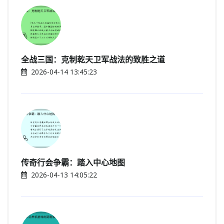
全战三国：克制乾天卫军战法的致胜之道
2026-04-14 13:45:23
传奇行会争霸：踏入中心地图
2026-04-13 14:05:22