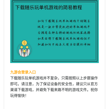
九游会登录入口
下载随乐玩单机游戏并不复杂，只需按照以上步骤操作
即可。请注意，为了保证设备的安全性，建议只从官方
渠道下载游戏，并避免下载来路不明的游戏文件。祝你
玩得愉快！