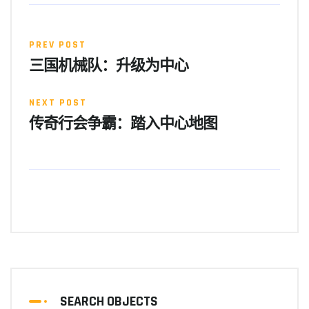
PREV POST
三国机械队：升级为中心
NEXT POST
传奇行会争霸：踏入中心地图
SEARCH OBJECTS