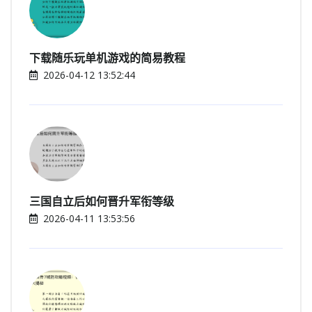
下载随乐玩单机游戏的简易教程
2026-04-12 13:52:44
三国自立后如何晋升军衔等级
2026-04-11 13:53:56