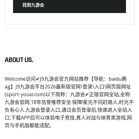
找到九游会
ABOUT US.
Welcome访问✔J9九游会官方网站推荐【导航：baidu典
ag】J9九游会平台2026最新版官网\登录\入口\网页版网址
(sport-youxi.com)以下简称：九游会✔正版官网全站,全称:
九游会官网,18年信誉推荐安全.保障!星光不问赶路人,时光不
负有心人.九游会登录入口,通过会员登录后,快速进入全站入
口,下载APP后可以体验电子竞技,真人对战与体育类游戏,网
页与手机版都能适配。